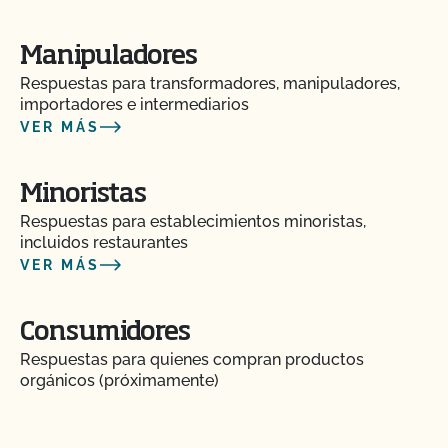
certificadas por el CCOF?
Manipuladores
¿Puedo utilizar un pienso no orgánico para el
ganado orgánico?
Respuestas para transformadores, manipuladores,
importadores e intermediarios
VER MÁS
¿Puedo utilizar antibióticos en mis animales y
mantener su condición orgánica?
Minoristas
¿Puedo utilizar cualquier matadero para procesar
Respuestas para establecimientos minoristas,
mis animales orgánicos?
incluidos restaurantes
VER MÁS
¿Puedo utilizar compost?
Consumidores
¿Puedo utilizar antiparasitarios para tratar a los
Respuestas para quienes compran productos
animales?
orgánicos (próximamente)
¿Puedo utilizar madera tratada para sustituir los
postes de mi valla o para reparar mi granero?