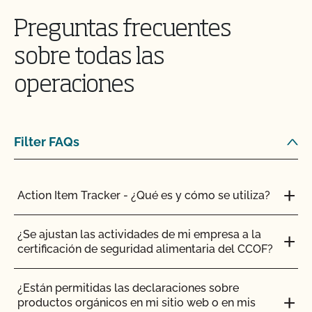
Preguntas frecuentes
¿Puedo utilizar semillas tratadas?
sobre todas las
¿Pueden pastar animales no orgánicos en tierras
operaciones
orgánicas?
¿Pueden los animales no orgánicos llegar a ser
Filter FAQs
orgánicos?
¿Se puede dar pienso suplementario?
Action Item Tracker - ¿Qué es y cómo se utiliza?
¿Es necesario que los complementos y aditivos
¿Se ajustan las actividades de mi empresa a la
para piensos tengan certificación orgánica?
certificación de seguridad alimentaria del CCOF?
¿Tienen que ser orgánicos mis trasplantes?
¿Están permitidas las declaraciones sobre
productos orgánicos en mi sitio web o en mis