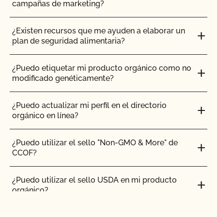
¿Certifica el CCOF los productos de cáñamo?
campañas de marketing?
¿Ofrece el CCOF la Certificación de Transición?
¿Existen recursos que me ayuden a elaborar un
plan de seguridad alimentaria?
¿Cómo se certifican como orgánicos los sistemas
hidropónicos y en contenedor?
¿Puedo etiquetar mi producto orgánico como no
modificado genéticamente?
¿Cómo puedo encontrar un matadero orgánico
certificado?
¿Puedo actualizar mi perfil en el directorio
orgánico en línea?
¿Cómo pueden etiquetarse mis productos
transitorios certificados por el CCOF?
¿Puedo utilizar el sello "Non-GMO & More" de
CCOF?
¿Cómo añado un cultivo a mi perfil de cliente?
¿Puedo utilizar el sello USDA en mi producto
orgánico?
¿Cómo añado una nueva parcela a mi certificación
CCOF?