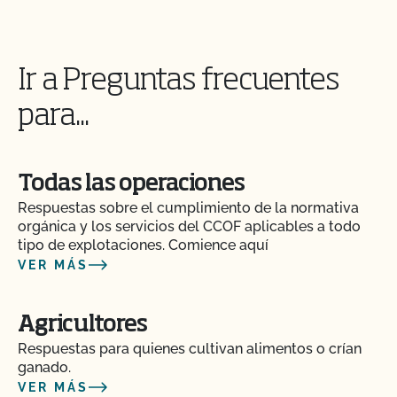
¿Puedo certificar como orgánico el ganado que
poseo actualmente?
Ir a Preguntas frecuentes
¿Puedo criar animales que hayan sido tratados
con materiales prohibidos junto con mis animales
para...
orgánicos?
¿Puedo poner el logotipo de alimentado con
Todas las operaciones
pasto en mis productos?
Respuestas sobre el cumplimiento de la normativa
orgánica y los servicios del CCOF aplicables a todo
¿Puedo vender un animal lechero orgánico como
tipo de explotaciones. Comience aquí
animal de abasto?
VER MÁS
¿Puedo almacenar piensos orgánicos y no
Agricultores
orgánicos en el mismo establo?
Respuestas para quienes cultivan alimentos o crían
ganado.
¿Puedo transferir paquetes entre operaciones
VER MÁS