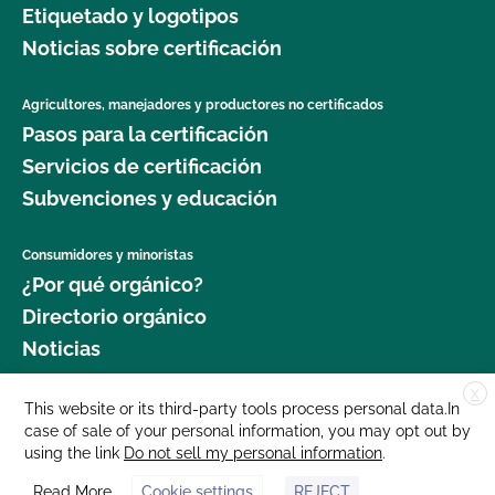
Etiquetado y logotipos
Seguridad Alimentaria?
Noticias sobre certificación
¿Cuál es el proceso de renovación?
Agricultores, manejadores y productores no certificados
Pasos para la certificación
¿Qué logotipos y declaraciones puedo poner en
mi producto certificado por OCal?
Servicios de certificación
Subvenciones y educación
¿Qué DEBE figurar en la etiqueta de mi producto
orgánico certificado?
Consumidores y minoristas
¿Por qué orgánico?
¿Qué recursos existen en relación con los OMG y
Directorio orgánico
la producción orgánica?
Noticias
¿Qué recursos hay disponibles para ayudarme con
X
Donar
This website or its third-party tools process personal data.In
la certificación y el mantenimiento de registros?
case of sale of your personal information, you may opt out by
Carreras profesionales
using the link
Do not sell my personal information
.
Sala de prensa
¿Qué normas certifica el CCOF?
Read More
Cookie settings
REJECT