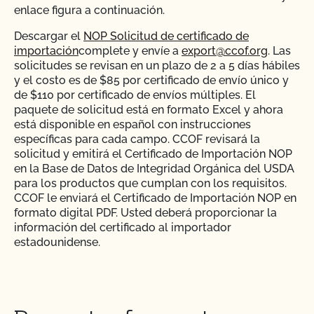
enlace figura a continuación.
¿La certificación orgánica de CCOF garantiza el
Descargar el
NOP Solicitud de certificado de
acceso al mercado internacional?
importación
complete y envíe a
export@ccof.org
. Las
solicitudes se revisan en un plazo de 2 a 5 días hábiles
¿Realiza el CCOF pruebas de residuos de
y el costo es de $85 por certificado de envío único y
plaguicidas y OMG?
de $110 por certificado de envíos múltiples. El
paquete de solicitud está en formato Excel y ahora
está disponible en español con instrucciones
¿Realiza el CCOF inspecciones sin previo aviso?
específicas para cada campo. CCOF revisará la
solicitud y emitirá el Certificado de Importación NOP
en la Base de Datos de Integridad Orgánica del USDA
¿Ofrece el CCOF servicios en línea?
para los productos que cumplan con los requisitos.
CCOF le enviará el Certificado de Importación NOP en
¿No OMG significa sin OMG?
formato digital PDF. Usted deberá proporcionar la
información del certificado al importador
estadounidense.
¿El uso del sello "Organic is Non-GMO & More" de
CCOF cuesta más dinero?
Cada certificado de importación sólo puede referirse
a un producto, un código HTS, un exportador, un
importador y un destinatario final. El "destinatario" es
¿Cómo y con qué frecuencia actualizo mi Plan de
el importador registrado, no el último consignatario ni