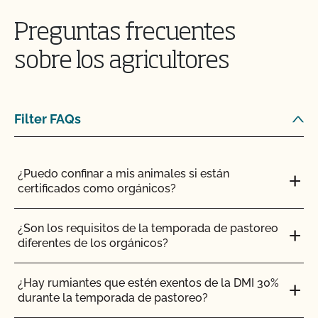
¿Puedo ver mis aportaciones/materiales en
MyCCOF?
Preguntas frecuentes
¿Puedo consultar mis saldos pendientes con el
sobre los agricultores
CCOF y pagar en línea?
¿Pueden certificar mis insumos agrícolas o de
Filter FAQs
transformación?
¡CCOF proporciona formación individualizada
¿Puedo confinar a mis animales si están
sobre cómo mantener su Plan de Sistema
certificados como orgánicos?
Orgánico en nuestros sistemas!
¿Son los requisitos de la temporada de pastoreo
¿Tengo que comunicar todos mis insumos al
diferentes de los orgánicos?
CCOF?
¿Hay rumiantes que estén exentos de la DMI 30%
¿Ofrece el CCOF un programa de certificación
durante la temporada de pastoreo?
acelerada?