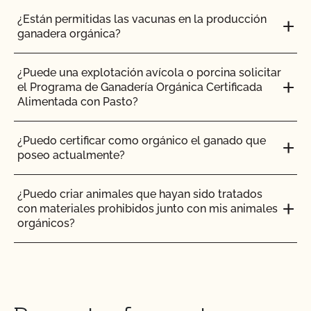
¿Están permitidas las vacunas en la producción
¿La certificación orgánica de CCOF garantiza el
ganadera orgánica?
acceso al mercado internacional?
¿Puede una explotación avícola o porcina solicitar
¿Realiza el CCOF pruebas de residuos de
el Programa de Ganadería Orgánica Certificada
plaguicidas y OMG?
Alimentada con Pasto?
¿Realiza el CCOF inspecciones sin previo aviso?
¿Puedo certificar como orgánico el ganado que
poseo actualmente?
¿Ofrece el CCOF servicios en línea?
¿Puedo criar animales que hayan sido tratados
con materiales prohibidos junto con mis animales
¿No OMG significa sin OMG?
orgánicos?
¿El uso del sello "Organic is Non-GMO & More" de
¿Puedo poner el logotipo de alimentado con
CCOF cuesta más dinero?
pasto en mis productos?
¿Cómo y con qué frecuencia actualizo mi Plan de