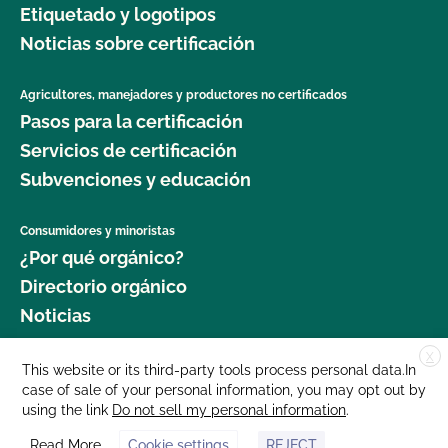
Etiquetado y logotipos
jardinería orgánica?
Seguridad Alimentaria?
Noticias sobre certificación
¿Dónde puedo obtener más información sobre la
¿Cuál es el proceso de renovación?
seguridad alimentaria como agricultor orgánico?
Agricultores, manejadores y productores no certificados
Pasos para la certificación
¿Qué logotipos y declaraciones puedo poner en
¿Dónde puedo obtener más información sobre la
mi producto certificado por OCal?
Servicios de certificación
gestión del ganado orgánico?
Subvenciones y educación
¿Qué DEBE figurar en la etiqueta de mi producto
¿Dónde puedo encontrar semillas y plantas
orgánico certificado?
Consumidores y minoristas
orgánicas?
¿Por qué orgánico?
¿Qué recursos existen en relación con los OMG y
Directorio orgánico
¿Qué cultivos requieren un intervalo de 120 días
la producción orgánica?
Noticias
antes de la cosecha cuando se aplica estiércol?
¿Qué recursos hay disponibles para ayudarme con
X
Donar
This website or its third-party tools process personal data.In
¿Qué norma GLOBALG.A.P. es mejor para mi
la certificación y el mantenimiento de registros?
case of sale of your personal information, you may opt out by
Carreras profesionales
empresa?
using the link
Do not sell my personal information
.
Sala de prensa
¿Qué normas certifica el CCOF?
Read More
Cookie settings
REJECT