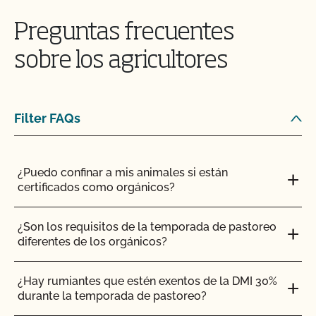
un material que le gustaría utilizar.
Preguntas frecuentes
sobre los agricultores
INGLÉS
TODOS
MATERIALES E INSUMOS
CONSULTORES Y ASESORES AGRÍCOLAS
ECOLÓGICOS
Filter FAQs
¿Y las inspecciones orgánicas?
¿Puedo confinar a mis animales si están
¿Cuáles son mis opciones para la certificación de
certificados como orgánicos?
seguridad alimentaria? ¿Existe una única norma
para las explotaciones agrícolas?
¿Son los requisitos de la temporada de pastoreo
diferentes de los orgánicos?
¿Cuáles son los componentes clave de un plan de
seguridad alimentaria?
¿Hay rumiantes que estén exentos de la DMI 30%
durante la temporada de pastoreo?
¿Qué ocurre si no estoy de acuerdo con una