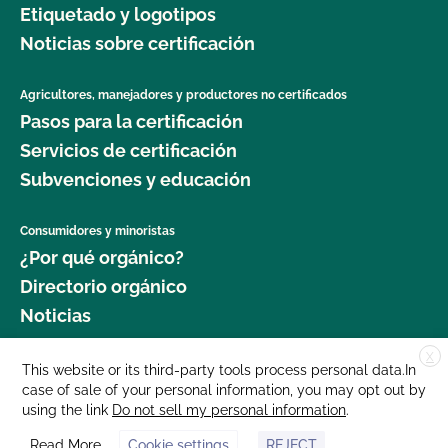
Etiquetado y logotipos
jardinería orgánica?
Noticias sobre certificación
¿Dónde puedo obtener más información sobre la
seguridad alimentaria como agricultor orgánico?
Agricultores, manejadores y productores no certificados
Pasos para la certificación
¿Dónde puedo obtener más información sobre la
Servicios de certificación
gestión del ganado orgánico?
Subvenciones y educación
¿Dónde puedo encontrar semillas y plantas
Consumidores y minoristas
orgánicas?
¿Por qué orgánico?
Directorio orgánico
¿Qué cultivos requieren un intervalo de 120 días
Noticias
antes de la cosecha cuando se aplica estiércol?
X
Donar
This website or its third-party tools process personal data.In
¿Qué norma GLOBALG.A.P. es mejor para mi
case of sale of your personal information, you may opt out by
Carreras profesionales
empresa?
using the link
Do not sell my personal information
.
Sala de prensa
Read More
Cookie settings
REJECT