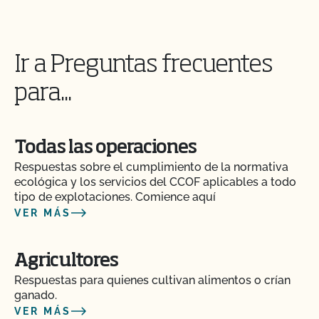
¿Cómo se comparan la normativa orgánica NOP
de la UDSA y la normativa OCal?
Ir a Preguntas frecuentes
para...
¿Cuánto tarda el CCOF en actualizar mi Plan de
Sistema Orgánico (PSO)?
Todas las operaciones
¿Cuánto tiempo se tarda en obtener la
certificación OCal con el CCOF?
Respuestas sobre el cumplimiento de la normativa
ecológica y los servicios del CCOF aplicables a todo
tipo de explotaciones. Comience aquí
¿Cuánto se tarda en obtener el certificado de
VER MÁS
seguridad alimentaria? ¿Cuánto cuesta?
¿Cuánto tiempo se tarda en recibir los resultados
Agricultores
de la inspección?
Respuestas para quienes cultivan alimentos o crían
ganado.
¿Cuánto tarda la certificación orgánica?
VER MÁS