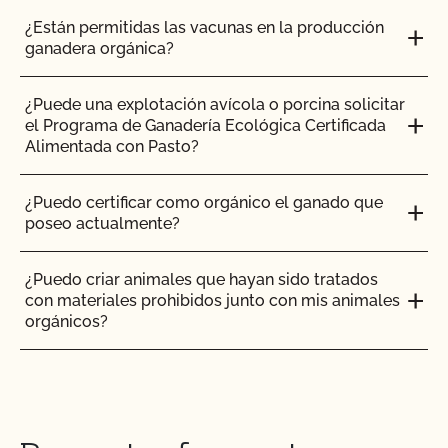
decisión o acción de certificación del CCOF?
¿Están permitidas las vacunas en la producción
ganadera orgánica?
¿Qué pasa si pago mi factura pero no completo el
contrato de renovación o viceversa?
¿Puede una explotación avícola o porcina solicitar
el Programa de Ganadería Ecológica Certificada
¿Qué ocurre si estoy certificado por otra agencia
Alimentada con Pasto?
de certificación?
¿Puedo certificar como orgánico el ganado que
¿Qué es un número de lote?
poseo actualmente?
¿Qué es una pista de auditoría?
¿Puedo criar animales que hayan sido tratados
con materiales prohibidos junto con mis animales
orgánicos?
¿Qué es MyCCOF?
¿Puedo poner el logotipo de alimentado con
¿Qué es el Plan del Sistema Orgánico (PSO)?
pasto en mis productos?
¿Cuál es el proceso para recibir PrimusGFS