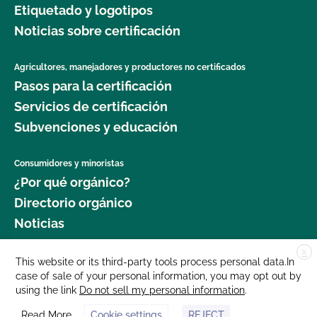
Etiquetado y logotipos
jardinería orgánica?
Seguridad Alimentaria?
Noticias sobre certificación
¿Dónde puedo obtener más información sobre la
¿Cuál es el proceso de renovación?
seguridad alimentaria como agricultor orgánico?
Agricultores, manejadores y productores no certificados
Pasos para la certificación
¿Qué logotipos y declaraciones puedo poner en
¿Dónde puedo obtener más información sobre la
mi producto certificado por OCal?
Servicios de certificación
gestión del ganado orgánico?
Subvenciones y educación
¿Qué DEBE figurar en la etiqueta de mi producto
¿Dónde puedo encontrar semillas y plantas
orgánico certificado?
Consumidores y minoristas
orgánicas?
¿Por qué orgánico?
¿Qué recursos existen en relación con los OMG y
Directorio orgánico
¿Qué cultivos requieren un intervalo de 120 días
la producción orgánica?
Noticias
antes de la cosecha cuando se aplica estiércol?
¿Qué recursos hay disponibles para ayudarme con
X
Donar
This website or its third-party tools process personal data.In
¿Qué norma GLOBALG.A.P. es mejor para mi
la certificación y el mantenimiento de registros?
case of sale of your personal information, you may opt out by
Carreras profesionales
empresa?
using the link
Do not sell my personal information
.
Sala de prensa
¿Qué normas certifica el CCOF?
Read More
Cookie settings
REJECT