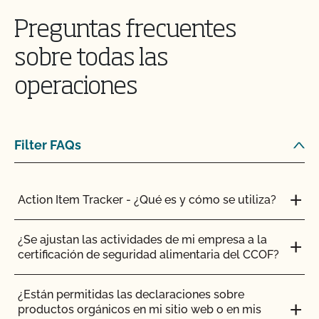
certificación según la Norma Agrícola Japonesa
(JAS)?
Preguntas frecuentes
sobre todas las
¿Puedo comprar ingredientes ecológicos a un
minorista local o a un minorista en línea?
operaciones
¿Puedo obtener la certificación de mi cocina
comercial para que otros la utilicen para la
producción orgánica?
Filter FAQs
¿Puedo elaborar un producto orgánico certificado
en una instalación no certificada?
Action Item Tracker - ¿Qué es y cómo se utiliza?
¿Puedo almacenar ingredientes orgánicos y no
¿Se ajustan las actividades de mi empresa a la
orgánicos en el mismo almacén?
certificación de seguridad alimentaria del CCOF?
¿Puedo utilizar una cocina comercial compartida
¿Están permitidas las declaraciones sobre
para elaborar mis productos?
productos orgánicos en mi sitio web o en mis