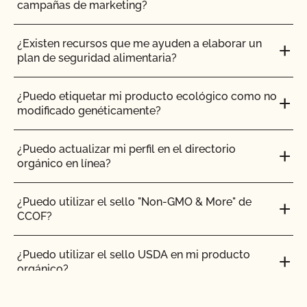
campañas de marketing?
¿Puedo utilizar un almacén externo para
almacenar y distribuir mis productos?
¿Existen recursos que me ayuden a elaborar un
plan de seguridad alimentaria?
¿Cómo puedo certificar mi producto orgánico de
cuidado corporal/cuidado personal/cosmética?
¿Puedo etiquetar mi producto ecológico como no
modificado genéticamente?
¿Cómo puedo utilizar la base de datos Integrity
del USDA para verificar que mis proveedores están
¿Puedo actualizar mi perfil en el directorio
certificados?
orgánico en línea?
¿Cómo añado un nuevo producto a mi certificado
¿Puedo utilizar el sello "Non-GMO & More" de
orgánico?
CCOF?
¿Cómo puedo controlar las plagas en mis
¿Puedo utilizar el sello USDA en mi producto
instalaciones?
orgánico?
¿Cómo afectan el agua y la sal al etiquetado de mi