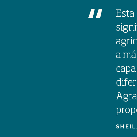
Esta
signi
agri
a má
capa
dife
Agra
prop
SHEIL