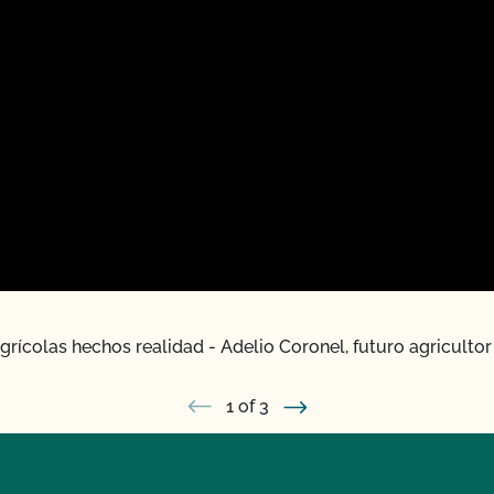
rícolas hechos realidad - Adelio Coronel, futuro agriculto
1
of 3