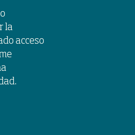
to
r la
dado acceso
 me
na
dad.