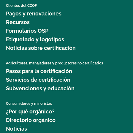
sesión?
Clientes del CCOF
Pagos y renovaciones
Recursos
¿Cómo puedo ver la información de contacto de
mi operación y ver mis contactos autorizados?
Formularios OSP
Etiquetado y logotipos
Soy contacto de varias operaciones. Cómo accedo
Noticias sobre certificación
a la información de cada operación?
Agricultores, manejadores y productores no certificados
¿Qué es MyCCOF?
Pasos para la certificación
Servicios de certificación
Subvenciones y educación
Consumidores y minoristas
¿Por qué orgánico?
Directorio orgánico
Noticias