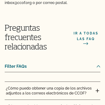
inbox@ccof.org o por correo postal.
¿Puedo actualizar mi perfil en el directorio
orgánico en línea?
¿Puedo ver mis aportaciones/materiales en
MyCCOF?
Preguntas
IR A TODAS
frecuentes
¿Puedo consultar mis saldos pendientes con el
LAS FAQ
CCOF y pagar en línea?
relacionadas
¿Ofrece el CCOF servicios en línea?
Filter FAQs
¿Cómo puedo comprobar el estado de mis
Acciones y Actualizaciones OSP?
¿Cómo puedo obtener una copia de los archivos
adjuntos a los correos electrónicos de CCOF?