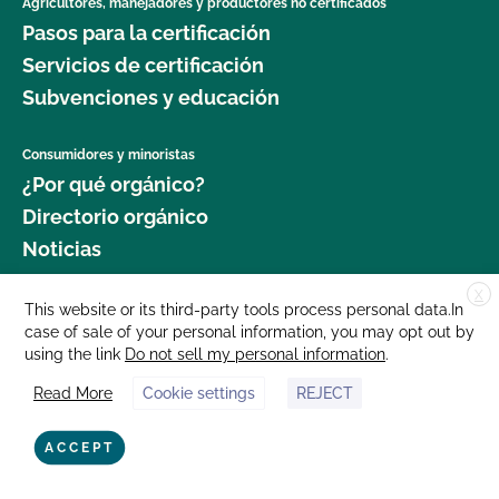
Agricultores, manejadores y productores no certificados
Pasos para la certificación
Servicios de certificación
Subvenciones y educación
Consumidores y minoristas
¿Por qué orgánico?
Directorio orgánico
Noticias
X
Donar
This website or its third-party tools process personal data.In
case of sale of your personal information, you may opt out by
Carreras profesionales
using the link
Do not sell my personal information
.
Sala de prensa
Read More
Cookie settings
REJECT
Contáctenos
877 Cedar Street, Suite 248, Santa Cruz, CA 95060 © 2025 CCOF.org
ACCEPT