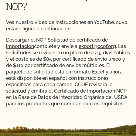
NOP?
Vea nuestro vídeo de instrucciones en YouTube, cuyo
enlace figura a continuación.
Descargar el
NOP Solicitud de certificado de
importación
complete y envíe a
export@ccof.org
. Las
solicitudes se revisan en un plazo de 2 a 5 días hábiles
y el costo es de $85 por certificado de envío único y
de $110 por certificado de envíos múltiples. El
paquete de solicitud está en formato Excel y ahora
está disponible en español con instrucciones
específicas para cada campo. CCOF revisará la
solicitud y emitirá el Certificado de Importación NOP
en la Base de Datos de Integridad Orgánica del USDA
para los productos que cumplan con los requisitos.
CCOF le enviará el Certificado de Importación NOP en
formato digital PDF. Usted deberá proporcionar la
información del certificado al importador
estadounidense.