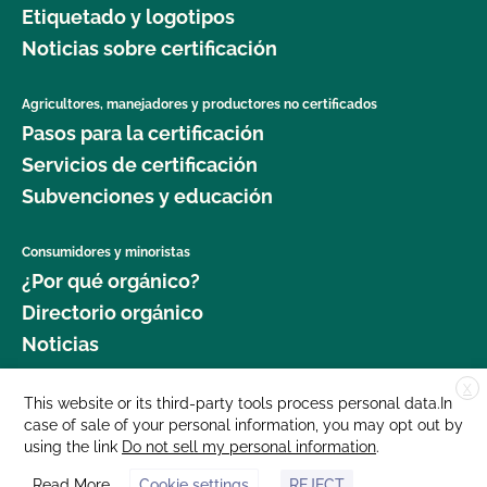
Etiquetado y logotipos
Noticias sobre certificación
Agricultores, manejadores y productores no certificados
Pasos para la certificación
Servicios de certificación
Subvenciones y educación
Consumidores y minoristas
¿Por qué orgánico?
Directorio orgánico
Noticias
X
Donar
This website or its third-party tools process personal data.In
case of sale of your personal information, you may opt out by
Carreras profesionales
using the link
Do not sell my personal information
.
Sala de prensa
Read More
Cookie settings
REJECT