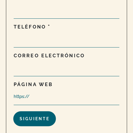
TELÉFONO
CORREO ELECTRÓNICO
PÁGINA WEB
¿Están permitidas las declaraciones sobre
productos orgánicos en mi sitio web o en mis
campañas de marketing?