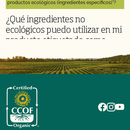
productos ecológicos (ingredientes específicos)"?
¿Qué ingredientes no
ecológicos puedo utilizar en mi
producto etiquetado como
"Elaborado con productos
ecológicos (ingredientes
específicos)"?
Los productos etiquetados "Elaborado con productos
ecológicos..." pueden contener hasta 30% de
ingredientes no ecológicos. Los ingredientes no
ecológicos deben ser agrícolas o estar en la sección
205.605 de la
Lista nacional
. Cualquier ingrediente no
agrícola o coadyuvante de elaboración que no
aparezca en la sección 205.605 está prohibido en
todos los productos ecológicos, incluidos los