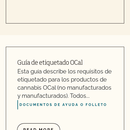
¿Puedo etiquetar mi producto ecológico como no
modificado genéticamente?
¿Puedo poner el logotipo de alimentado con
pasto en mis productos?
¿Puedo utilizar el sello "Non-GMO & More" de
CCOF?
Guía de etiquetado OCal
Esta guía describe los requisitos de
¿Puedo utilizar el sello USDA en mi producto
etiquetado para los productos de
orgánico?
cannabis OCal (no manufacturados
y manufacturados). Todos...
¿El uso del sello "Organic is Non-GMO & More" de
CCOF cuesta más dinero?
DOCUMENTOS DE AYUDA O FOLLETO
¿Cómo puedo etiquetar mis productos orgánicos
certificados?
READ MORE