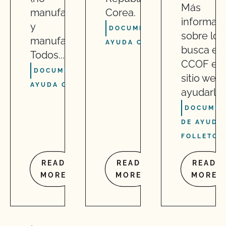
Más
manufacturados
Corea.
informac
y
DOCUMENTOS DE
sobre lo 
manufacturados).
AYUDA O FOLLETO
busca el
Todos...
CCOF en
DOCUMENTOS DE
sitio web
AYUDA O FOLLETO
ayudarle..
DOCUMEN
DE AYUDA
FOLLETO
READ
READ
READ
MORE
MORE
MORE