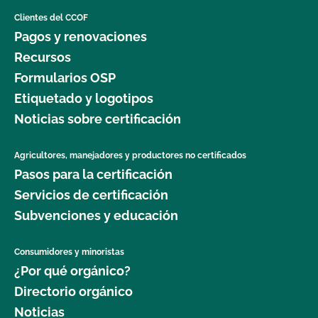
necesario que el producto esté certificado?
Clientes del CCOF
Pagos y renovaciones
Compramos un producto orgánico a un pequeño
Recursos
productor local que está exento (menos de $5.000
Formularios OSP
ventas) de la certificación. Cómo podemos
etiquetar el producto en nuestras estanterías?
Etiquetado y logotipos
Noticias sobre certificación
¿Qué significa "certificado transitorio"?
Agricultores, manejadores y productores no certificados
Pasos para la certificación
¿Qué logotipos y declaraciones puedo poner en
mi producto certificado por OCal?
Servicios de certificación
Subvenciones y educación
¿Qué DEBE figurar en la etiqueta de mi producto
orgánico certificado?
Consumidores y minoristas
¿Por qué orgánico?
¿Qué ingredientes no orgánicos puedo utilizar en
Directorio orgánico
mi producto etiquetado como "Elaborado con
Noticias
productos orgánicos (ingredientes específicos)"?