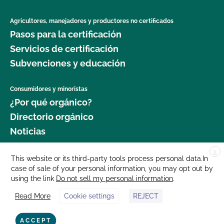
Agricultores, manejadores y productores no certificados
Pasos para la certificación
Servicios de certificación
Subvenciones y educación
Consumidores y minoristas
¿Por qué orgánico?
Directorio orgánico
Noticias
X
Donar
This website or its third-party tools process personal data.In
case of sale of your personal information, you may opt out by
Carreras profesionales
using the link
Do not sell my personal information
.
Sala de prensa
Read More
Cookie settings
REJECT
Contáctenos
877 Cedar Street, Suite 248, Santa Cruz, CA 95060 © 2025 CCOF.org
ACCEPT