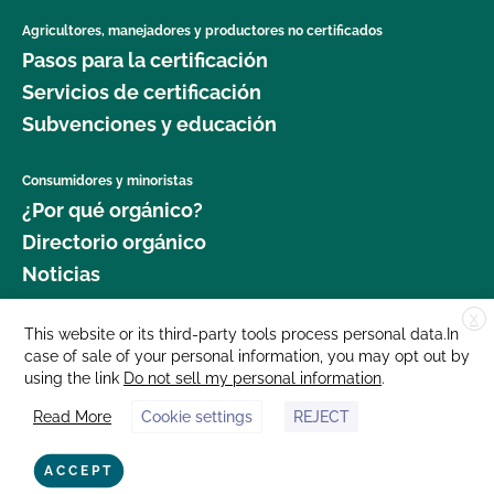
Agricultores, manejadores y productores no certificados
Pasos para la certificación
Servicios de certificación
Subvenciones y educación
Consumidores y minoristas
¿Por qué orgánico?
Directorio orgánico
Noticias
X
Donar
This website or its third-party tools process personal data.In
case of sale of your personal information, you may opt out by
Carreras profesionales
using the link
Do not sell my personal information
.
Sala de prensa
Read More
Cookie settings
REJECT
Contáctenos
877 Cedar Street, Suite 248, Santa Cruz, CA 95060 © 2025 CCOF.org
ACCEPT