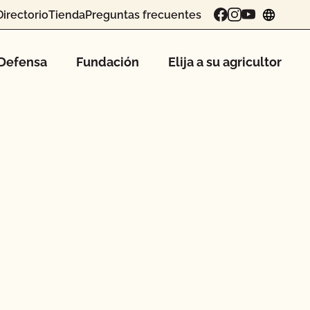
Directorio
Tienda
Preguntas frecuentes
chang
Defensa
Fundación
Elija a su agricultor