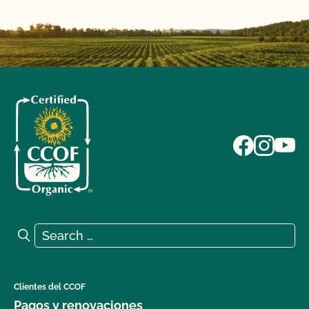
Search for:
Search
Clientes del CCOF
Pagos y renovaciones