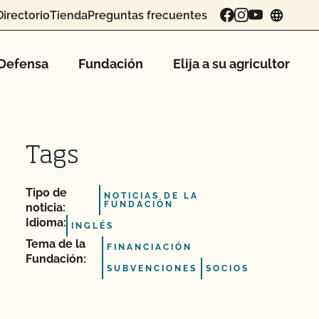
Directorio
Tienda
Preguntas frecuentes
chang
Defensa
Fundación
Elija a su agricultor
Tags
Tipo de
NOTICIAS DE LA
FUNDACIÓN
noticia:
Idioma:
INGLÉS
Tema de la
FINANCIACIÓN
Fundación:
SUBVENCIONES
SOCIOS