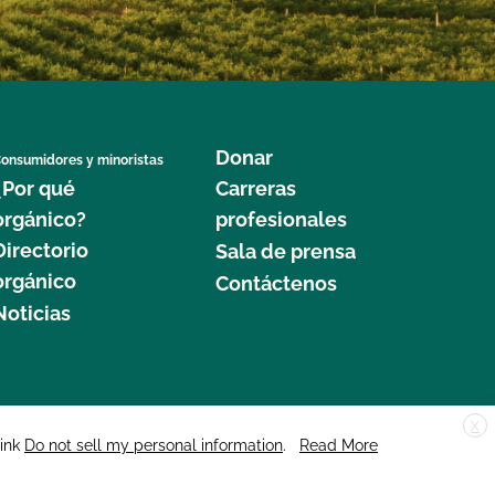
Donar
onsumidores y minoristas
¿Por qué
Carreras
orgánico?
profesionales
Directorio
Sala de prensa
orgánico
Contáctenos
Noticias
X
edar Street, Suite 248, Santa Cruz, CA 95060 © 2025 CCOF.org
link
Do not sell my personal information
.
Read More