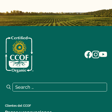
Search for:
Search
Clientes del CCOF