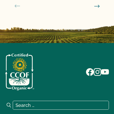
Search for:
Search