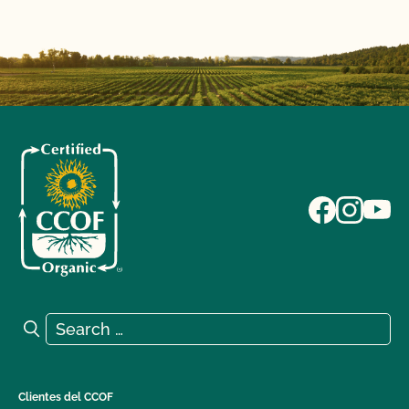
Search for:
Search
Clientes del CCOF