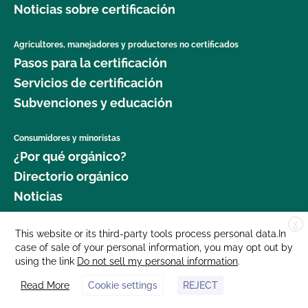
Noticias sobre certificación
Agricultores, manejadores y productores no certificados
Pasos para la certificación
Servicios de certificación
Subvenciones y educación
Consumidores y minoristas
¿Por qué orgánico?
Directorio orgánico
Noticias
X
Donar
This website or its third-party tools process personal data.In
case of sale of your personal information, you may opt out by
Carreras profesionales
using the link
Do not sell my personal information
.
Sala de prensa
Read More
Cookie settings
REJECT
Contáctenos