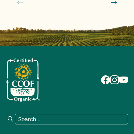
Search for:
Search