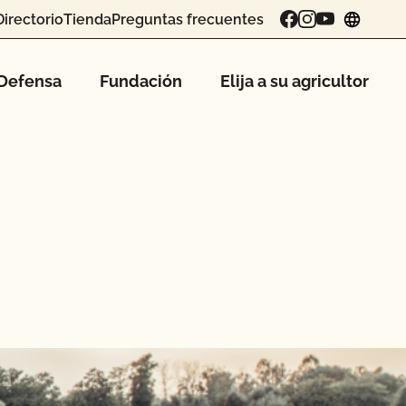
Directorio
Tienda
Preguntas frecuentes
chang
Defensa
Fundación
Elija a su agricultor