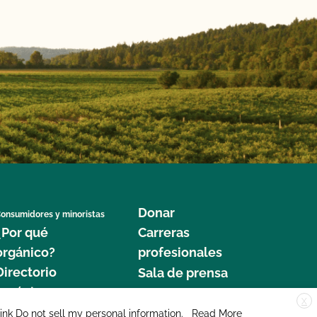
Donar
onsumidores y minoristas
¿Por qué
Carreras
orgánico?
profesionales
Directorio
Sala de prensa
orgánico
Contáctenos
X
Noticias
link
Do not sell my personal information
.
Read More