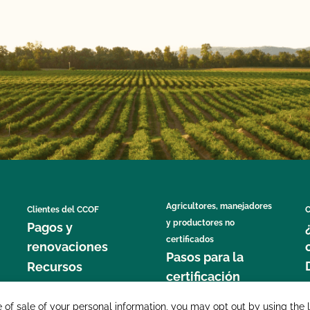
Agricultores, manejadores
Clientes del CCOF
C
y productores no
Pagos y
certificados
renovaciones
Pasos para la
Recursos
certificación
Formularios OSP
Servicios de
Etiquetado y
e of sale of your personal information, you may opt out by using the 