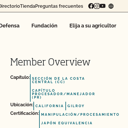
Directorio
Tienda
Preguntas frecuentes
chang
Defensa
Fundación
Elija a su agricultor
Member Overview
Capítulo:
SECCIÓN DE LA COSTA
CENTRAL (CC)
CAPÍTULO
PROCESADOR/MANEJADOR
(PR)
Ubicación:
CALIFORNIA
GILROY
Certificación:
MANIPULACIÓN/PROCESAMIENTO
JAPÓN EQUIVALENCIA