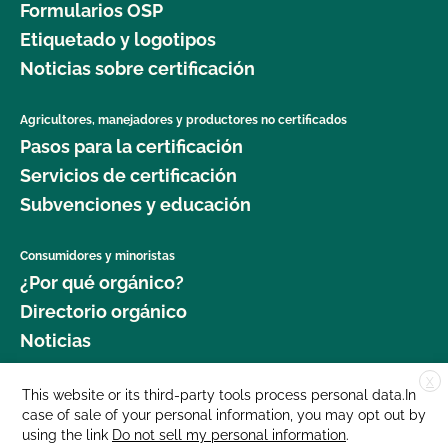
Formularios OSP
Etiquetado y logotipos
Noticias sobre certificación
Agricultores, manejadores y productores no certificados
Pasos para la certificación
Servicios de certificación
Subvenciones y educación
Consumidores y minoristas
¿Por qué orgánico?
Directorio orgánico
Noticias
X
Donar
This website or its third-party tools process personal data.In
case of sale of your personal information, you may opt out by
Carreras profesionales
using the link
Do not sell my personal information
.
Sala de prensa