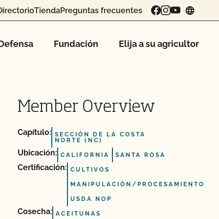
Directorio
Tienda
Preguntas frecuentes
chang
Defensa
Fundación
Elija a su agricultor
Member Overview
Capítulo:
SECCIÓN DE LA COSTA
NORTE (NC)
Ubicación:
CALIFORNIA
SANTA ROSA
Certificación:
CULTIVOS
MANIPULACIÓN/PROCESAMIENTO
USDA NOP
Cosecha:
ACEITUNAS