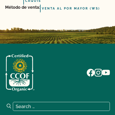
CAQUIS
Método de venta:
VENTA AL POR MAYOR (WS)
Search for:
Search