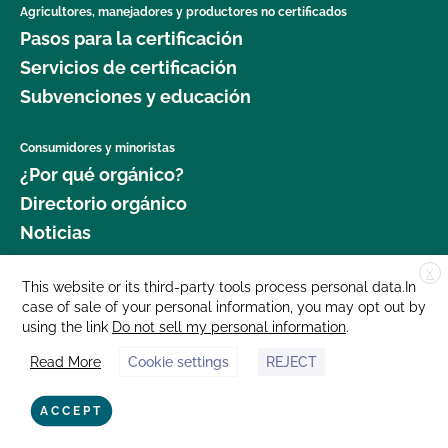
Agricultores, manejadores y productores no certificados
Pasos para la certificación
Servicios de certificación
Subvenciones y educación
Consumidores y minoristas
¿Por qué orgánico?
Directorio orgánico
Noticias
X
Donar
This website or its third-party tools process personal data.In
case of sale of your personal information, you may opt out by
Carreras profesionales
using the link
Do not sell my personal information
.
Sala de prensa
Read More
Cookie settings
REJECT
Contáctenos
877 Cedar Street, Suite 248, Santa Cruz, CA 95060 © 2025 CCOF.org
ACCEPT