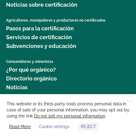
Noticias sobre certificación
Agricultores, manejadores y productores no certificados
Pasos para la certificación
Servicios de certificación
Subvenciones y educación
Consumidores y minoristas
¿Por qué orgánico?
Directorio orgánico
Noticias
X
Donar
This website or its third-party tools process personal data.In
case of sale of your personal information, you may opt out by
Carreras profesionales
using the link
Do not sell my personal information
.
Sala de prensa
Read More
Cookie settings
REJECT
Contáctenos