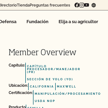
Directorio
Tienda
Preguntas frecuentes
chang
Defensa
Fundación
Elija a su agricultor
Member Overview
Capítulo:
CAPÍTULO
PROCESADOR/MANEJADOR
(PR)
SECCIÓN DE YOLO (YO)
Ubicación:
CALIFORNIA
MAXWELL
Certificación:
MANIPULACIÓN/PROCESAMIENTO
USDA NOP
Producto