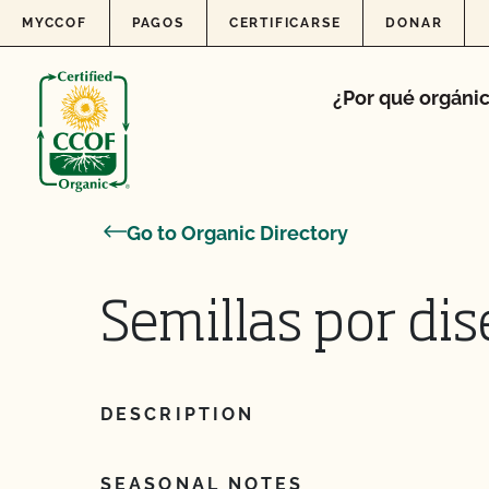
Skip to content
MYCCOF
PAGOS
CERTIFICARSE
DONAR
¿Por qué orgáni
Go to Organic Directory
Semillas por di
DESCRIPTION
SEASONAL NOTES