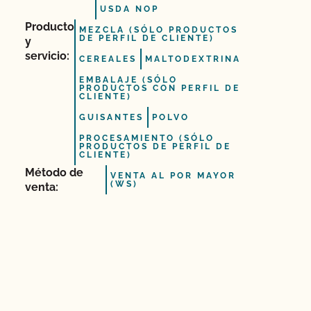
USDA NOP
Producto
MEZCLA (SÓLO PRODUCTOS
DE PERFIL DE CLIENTE)
y
servicio:
CEREALES
MALTODEXTRINA
EMBALAJE (SÓLO
PRODUCTOS CON PERFIL DE
CLIENTE)
GUISANTES
POLVO
PROCESAMIENTO (SÓLO
PRODUCTOS DE PERFIL DE
CLIENTE)
Método de
VENTA AL POR MAYOR
(WS)
venta: