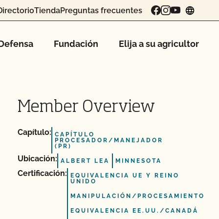
Directorio
Tienda
Preguntas frecuentes
chang
Defensa
Fundación
Elija a su agricultor
Member Overview
Capítulo:
CAPÍTULO
PROCESADOR/MANEJADOR
(PR)
Ubicación:
ALBERT LEA
MINNESOTA
Certificación:
EQUIVALENCIA UE Y REINO
UNIDO
MANIPULACIÓN/PROCESAMIENTO
EQUIVALENCIA EE.UU./CANADÁ