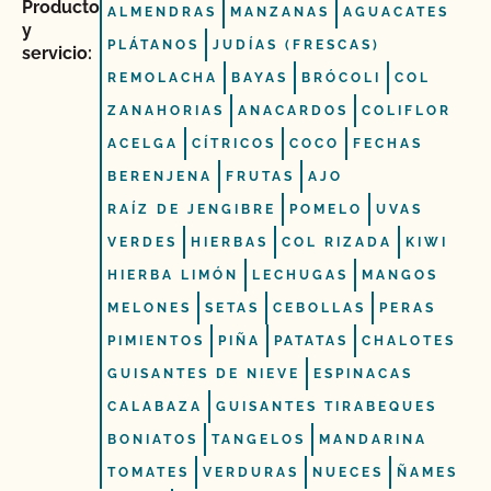
Producto
ALMENDRAS
MANZANAS
AGUACATES
y
PLÁTANOS
JUDÍAS (FRESCAS)
servicio:
REMOLACHA
BAYAS
BRÓCOLI
COL
ZANAHORIAS
ANACARDOS
COLIFLOR
ACELGA
CÍTRICOS
COCO
FECHAS
BERENJENA
FRUTAS
AJO
RAÍZ DE JENGIBRE
POMELO
UVAS
VERDES
HIERBAS
COL RIZADA
KIWI
HIERBA LIMÓN
LECHUGAS
MANGOS
MELONES
SETAS
CEBOLLAS
PERAS
PIMIENTOS
PIÑA
PATATAS
CHALOTES
GUISANTES DE NIEVE
ESPINACAS
CALABAZA
GUISANTES TIRABEQUES
BONIATOS
TANGELOS
MANDARINA
TOMATES
VERDURAS
NUECES
ÑAMES