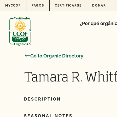
Skip to content
MYCCOF
PAGOS
CERTIFICARSE
DONAR
¿Por qué orgáni
Go to Organic Directory
Tamara R. Whit
DESCRIPTION
SEASONAL NOTES