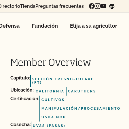
Directorio
Tienda
Preguntas frecuentes
chang
Defensa
Fundación
Elija a su agricultor
Member Overview
Capítulo:
SECCIÓN FRESNO-TULARE
(FT)
Ubicación:
CALIFORNIA
CARUTHERS
Certificación:
CULTIVOS
MANIPULACIÓN/PROCESAMIENTO
USDA NOP
Cosecha:
UVAS (PASAS)