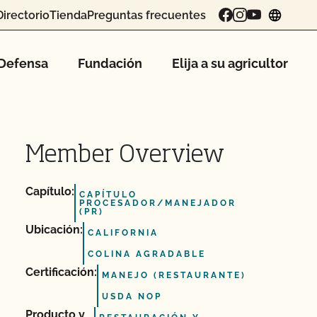
Directorio
Tienda
Preguntas frecuentes
chang
Defensa
Fundación
Elija a su agricultor
Member Overview
Capítulo:
CAPÍTULO
PROCESADOR/MANEJADOR
(PR)
Ubicación:
CALIFORNIA
COLINA AGRADABLE
Certificación:
MANEJO (RESTAURANTE)
USDA NOP
Producto y