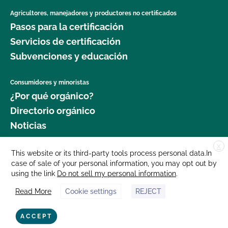
Agricultores, manejadores y productores no certificados
Pasos para la certificación
Servicios de certificación
Subvenciones y educación
Consumidores y minoristas
¿Por qué orgánico?
Directorio orgánico
Noticias
X
Donar
This website or its third-party tools process personal data.In
case of sale of your personal information, you may opt out by
Carreras profesionales
using the link
Do not sell my personal information
.
Sala de prensa
Read More
Cookie settings
REJECT
Contáctenos
877 Cedar Street, Suite 248, Santa Cruz, CA 95060 © 2025 CCOF.org
ACCEPT