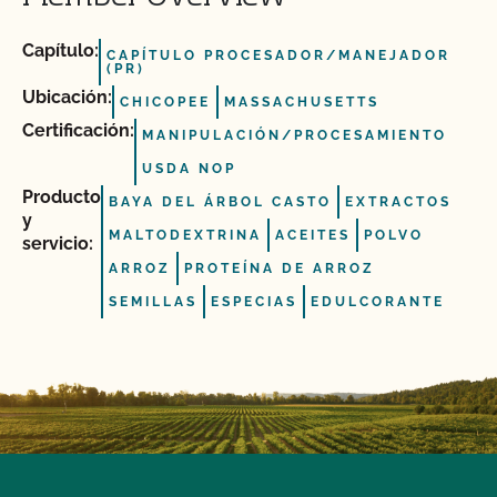
Capítulo:
CAPÍTULO PROCESADOR/MANEJADOR
(PR)
Ubicación:
CHICOPEE
MASSACHUSETTS
Certificación:
MANIPULACIÓN/PROCESAMIENTO
USDA NOP
Producto
BAYA DEL ÁRBOL CASTO
EXTRACTOS
y
MALTODEXTRINA
ACEITES
POLVO
servicio:
ARROZ
PROTEÍNA DE ARROZ
SEMILLAS
ESPECIAS
EDULCORANTE