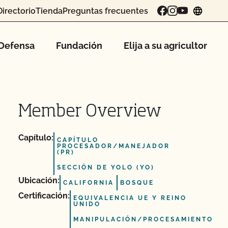
Directorio
Tienda
Preguntas frecuentes
chang
Defensa
Fundación
Elija a su agricultor
Member Overview
Capítulo:
CAPÍTULO
PROCESADOR/MANEJADOR
(PR)
SECCIÓN DE YOLO (YO)
Ubicación:
CALIFORNIA
BOSQUE
Certificación:
EQUIVALENCIA UE Y REINO
UNIDO
MANIPULACIÓN/PROCESAMIENTO