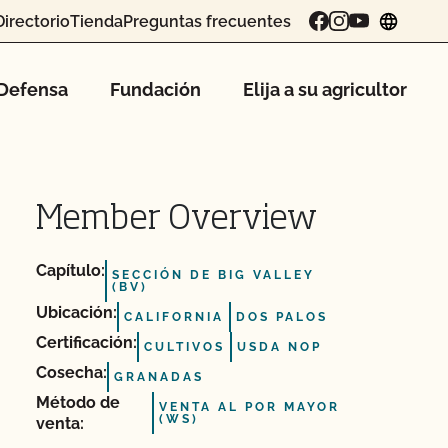
Directorio
Tienda
Preguntas frecuentes
chang
Defensa
Fundación
Elija a su agricultor
Member Overview
Capítulo:
SECCIÓN DE BIG VALLEY
(BV)
Ubicación:
CALIFORNIA
DOS PALOS
Certificación:
CULTIVOS
USDA NOP
Cosecha:
GRANADAS
Método de
VENTA AL POR MAYOR
(WS)
venta: