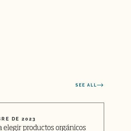
SEE ALL
BRE DE 2023
1
 elegir productos orgánicos
G