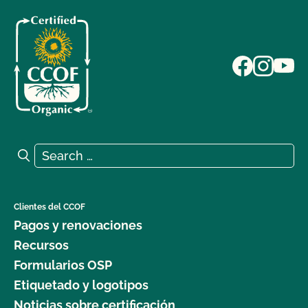
Search for:
Search
Clientes del CCOF
Pagos y renovaciones
Recursos
Formularios OSP
Etiquetado y logotipos
Noticias sobre certificación