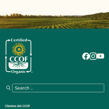
Search for:
Search
Clientes del CCOF