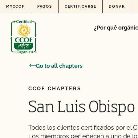
Skip to content
MYCCOF
PAGOS
CERTIFICARSE
DONAR
¿Por qué orgáni
Go to all chapters
CCOF CHAPTERS
San Luis Obispo
Todos los clientes certificados por e
Los miembros pertenecen a uno de los 