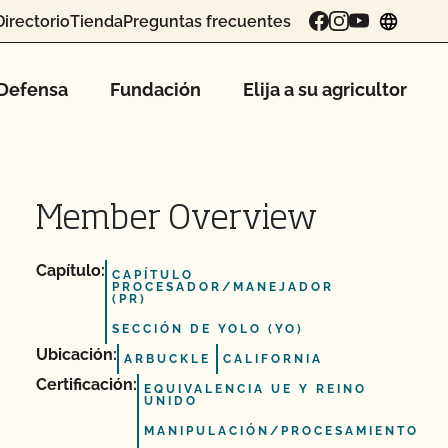
Directorio
Tienda
Preguntas frecuentes
chang
Defensa
Fundación
Elija a su agricultor
Member Overview
Capítulo:
CAPÍTULO
PROCESADOR/MANEJADOR
(PR)
SECCIÓN DE YOLO (YO)
Ubicación:
ARBUCKLE
CALIFORNIA
Certificación:
EQUIVALENCIA UE Y REINO
UNIDO
MANIPULACIÓN/PROCESAMIENTO