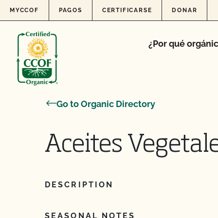
Skip to content
MYCCOF
PAGOS
CERTIFICARSE
DONAR
¿Por qué orgáni
Go to Organic Directory
Aceites Vegetal
DESCRIPTION
SEASONAL NOTES