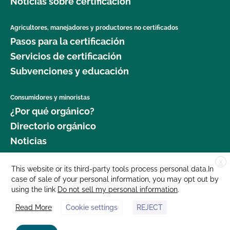
Noticias sobre certificación
Agricultores, manejadores y productores no certificados
Pasos para la certificación
Servicios de certificación
Subvenciones y educación
Consumidores y minoristas
¿Por qué orgánico?
Directorio orgánico
Noticias
X
Donar
This website or its third-party tools process personal data.In
case of sale of your personal information, you may opt out by
Carreras profesionales
using the link
Do not sell my personal information
.
Sala de prensa
Read More
Cookie settings
REJECT
Contáctenos
877 Cedar Street, Suite 248, Santa Cruz, CA 95060 © 2025 CCOF.org