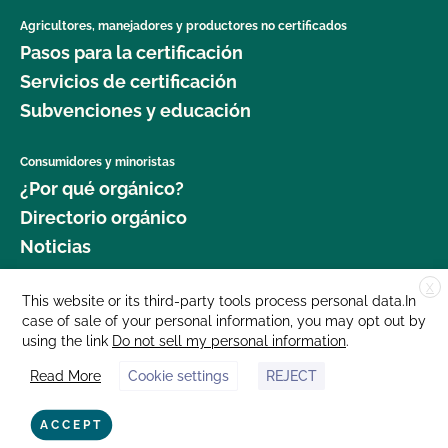
Agricultores, manejadores y productores no certificados
Pasos para la certificación
Servicios de certificación
Subvenciones y educación
Consumidores y minoristas
¿Por qué orgánico?
Directorio orgánico
Noticias
X
Donar
This website or its third-party tools process personal data.In
case of sale of your personal information, you may opt out by
Carreras profesionales
using the link
Do not sell my personal information
.
Sala de prensa
Read More
Cookie settings
REJECT
Contáctenos
877 Cedar Street, Suite 248, Santa Cruz, CA 95060 © 2025 CCOF.org
ACCEPT