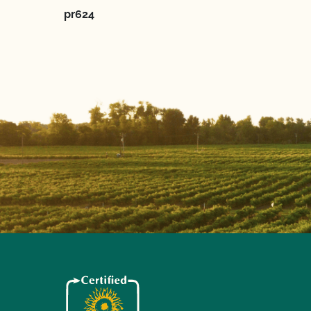
pr624