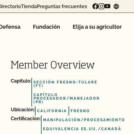
Directorio
Tienda
Preguntas frecuentes
chang
Defensa
Fundación
Elija a su agricultor
Member Overview
Capítulo:
SECCIÓN FRESNO-TULARE
(FT)
CAPÍTULO
PROCESADOR/MANEJADOR
(PR)
Ubicación:
CALIFORNIA
FRESNO
Certificación:
MANIPULACIÓN/PROCESAMIENTO
EQUIVALENCIA EE.UU./CANADÁ