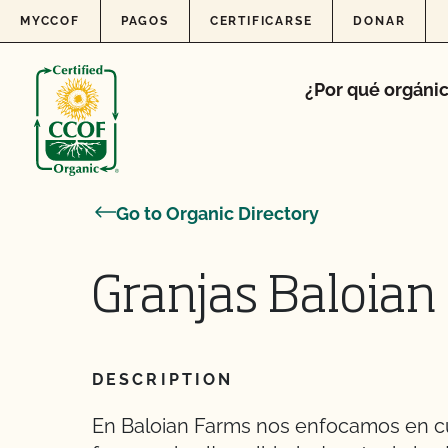
Skip to content
MYCCOF
PAGOS
CERTIFICARSE
DONAR
¿Por qué orgáni
Go to Organic Directory
Granjas Baloian
DESCRIPTION
En Baloian Farms nos enfocamos en cul