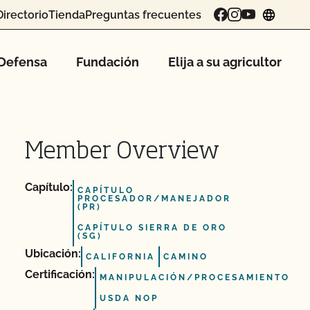
Directorio
Tienda
Preguntas frecuentes
chang
Defensa
Fundación
Elija a su agricultor
Member Overview
Capítulo:
CAPÍTULO
PROCESADOR/MANEJADOR
(PR)
CAPÍTULO SIERRA DE ORO
(SG)
Ubicación:
CALIFORNIA
CAMINO
Certificación:
MANIPULACIÓN/PROCESAMIENTO
USDA NOP