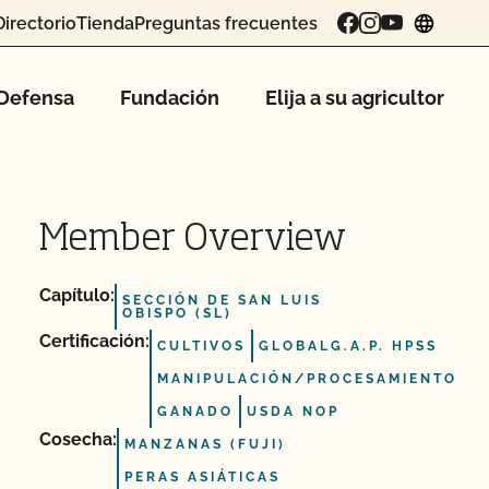
Directorio
Tienda
Preguntas frecuentes
chang
Defensa
Fundación
Elija a su agricultor
Member Overview
Capítulo:
SECCIÓN DE SAN LUIS
OBISPO (SL)
Certificación:
CULTIVOS
GLOBALG.A.P. HPSS
MANIPULACIÓN/PROCESAMIENTO
GANADO
USDA NOP
Cosecha:
MANZANAS (FUJI)
PERAS ASIÁTICAS