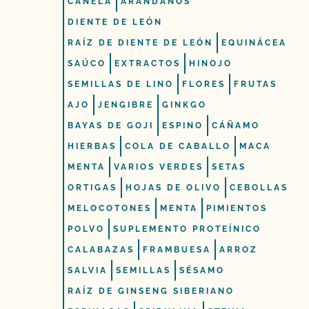
CANELA
ARÁNDANOS
DIENTE DE LEÓN
RAÍZ DE DIENTE DE LEÓN
EQUINÁCEA
SAÚCO
EXTRACTOS
HINOJO
SEMILLAS DE LINO
FLORES
FRUTAS
AJO
JENGIBRE
GINKGO
BAYAS DE GOJI
ESPINO
CÁÑAMO
HIERBAS
COLA DE CABALLO
MACA
MENTA
VARIOS VERDES
SETAS
ORTIGAS
HOJAS DE OLIVO
CEBOLLAS
MELOCOTONES
MENTA
PIMIENTOS
POLVO
SUPLEMENTO PROTEÍNICO
CALABAZAS
FRAMBUESA
ARROZ
SALVIA
SEMILLAS
SÉSAMO
RAÍZ DE GINSENG SIBERIANO