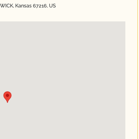
DGWICK, Kansas 67216, US