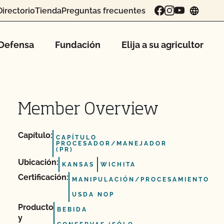
Directorio
Tienda
Preguntas frecuentes
chang
Defensa
Fundación
Elija a su agricultor
Member Overview
Capítulo:
CAPÍTULO
PROCESADOR/MANEJADOR
(PR)
Ubicación:
KANSAS
WICHITA
Certificación:
MANIPULACIÓN/PROCESAMIENTO
USDA NOP
Producto
BEBIDA
y