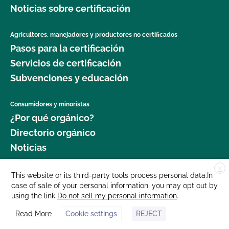
Noticias sobre certificación
Agricultores, manejadores y productores no certificados
Pasos para la certificación
Servicios de certificación
Subvenciones y educación
Consumidores y minoristas
¿Por qué orgánico?
Directorio orgánico
Noticias
X
Donar
This website or its third-party tools process personal data.In
case of sale of your personal information, you may opt out by
Carreras profesionales
using the link
Do not sell my personal information
.
Sala de prensa
Read More
Cookie settings
REJECT
Contáctenos